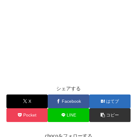
向
と
や
は？
魅
恋
力
愛
を
傾
解
向
説
や
魅
力
を
シェアする
解
X
Facebook
はてブ
説
Pocket
LINE
コピー
chocoをフォローする