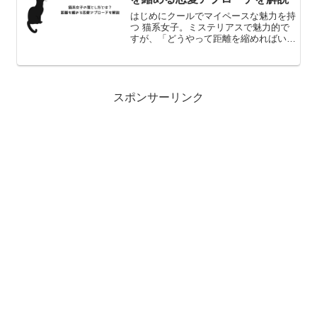
はじめにクールでマイペースな魅力を持
つ 猫系女子。ミステリアスで魅力的で
すが、「どうやって距離を縮めればいい
の？」と悩む人も多いのではないでしょ
うか。猫系女子は恋愛に慎重なタイプで
すが、正しいアプローチをすれば心を開
いてくれる可能性が高いで...
スポンサーリンク