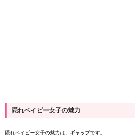
ー
女
子
の
特
徴
と
は？
恋
愛
傾
向
や
隠れベイビー女子の魅力
魅
力
隠れベイビー女子の魅力は、
ギャップ
です。
を