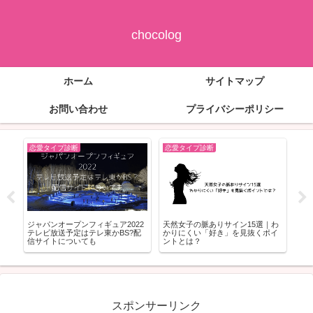
chocolog
ホーム
サイトマップ
お問い合わせ
プライバシーポリシー
恋愛タイプ診断
恋愛タイプ診断
恋
が
ジャパンオープンフィギュア2022
天然女子の脈ありサイン15選｜わ
ラブ
予約
テレビ放送予定はテレ東かBS?配
かりにくい「好き」を見抜くポイ
ー」
信サイトについても
ントとは？
れる
スポンサーリンク