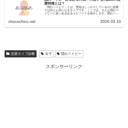
愛特徴とは？
隠
「隠れベイビー」とは、普段はしっかりしているのに恋愛
では甘えん坊になるタイプです。ここでは、そんな隠れベ
れ
イビーに多いあるあるエピソードを紹介します。隠れベイ
ビーあるある①外ではしっかり者職場や学校では頼られる
存在。でも本当は甘えたい気持ちも...
ベ
chocochico.net
2026.03.10
イ
ビ
:
ー
隠
女
恋愛タイプ診断
女子
隠れベイビー
れ
子
ベ
スポンサーリンク
の
イ
特
ビ
徴
ー
と
女
は？
子
恋
の
愛
特
傾
徴