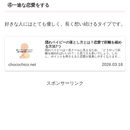
④一途な恋愛をする
好きな人にはとても優しく、長く想い続けるタイプです。
隠れベイビーの落とし方とは？恋愛で距離を縮め
る方法7つ
隠れベイビーは一見クールに見えるため、「どうやって距
離を縮めればいいの？」と思う人も多いでしょう。しか
し、ポイントを押さえると恋愛が進展しやすくなります。
ここでは隠れベイビーの落とし方を紹介します。隠れベイ
ビーを落とす方法①安心感を与える隠...
chocochico.net
2026.03.18
:
スポンサーリンク
隠
れ
ベ
イ
ビ