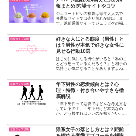
ンや本音を、やさしく解説して...
報まとめ!穴場サイトやコツ
ジェラートピケの福袋は毎年大人気で、
各通販サイトでは売り切れが続出しま
す。以前通販サイトでジェラピケの福袋
を見ていたとき、カートに入れて購入ボ
タンを押すのが遅れたら「売り切れ」の
文字が表示され、悲しい思いをしたこと
好きな人にとる態度（男性）と
恋愛タイプ診断
があります。ジェラピケ福袋...
は？男性が本気で好きな女性に
見せる行動10選
はじめに気になる男性がいると「私のこ
とどう思っているんだろう？」と相手の
気持ちが気になることがありますよね。
男性は言葉で気持ちを伝えるのが苦手な
人も多く、好きな人への態度や行動に気
持ちが表れることがあります。この記事
年下男性の恋愛傾向とは？心
恋愛タイプ診断
では男性が好きな人にとる...
理・特徴・付き合いやすさを徹
底解説
「年下男性って恋愛ではどんな考え方を
しているの？」「年下だけど本気なの
か、どう接すればいいのか知りたい…」
年下男性は、年上と比べると感情表現が
素直で分かりやすい反面、性格や経験に
よって恋愛傾向は変わります。この記事
猫系女子の落とし方とは？距離
恋愛タイプ診断
では、年下男性の恋愛傾向・...
を縮める恋愛アプローチを解説