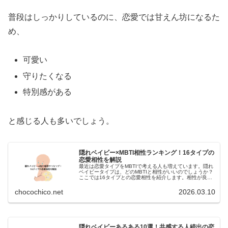
解
普段はしっかりしているのに、恋愛では甘えん坊になるた
説
め、
可愛い
守りたくなる
特別感がある
と感じる人も多いでしょう。
隠れベイビー×MBTI相性ランキング！16タイプの
恋愛相性を解説
最近は恋愛タイプをMBTIで考える人も増えています。隠れ
ベイビータイプは、どのMBTIと相性がいいのでしょうか？
ここでは16タイプとの恋愛相性を紹介します。相性が良い
MBTIタイプENFJ（主人公）面倒見がよく愛情表現が上
手。隠れベイビーを...
chocochico.net
2026.03.10
:
隠れベイビーあるある10選！共感する人続出の恋