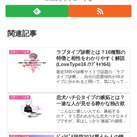
関連記事
ラブタイプ診断とは？16種類の
恋愛タイプ診断
特徴と相性をわかりやすく解説
(LoveType16 /ﾗﾌﾞｷｬﾗ64)
最近SNSや診断サイトで話題の「ラブ
タイプ診断」。自分の恋愛傾向が16タ
イプに分かれると聞いて、気になってい
る人も多いのではないでしょうか。でも
「そもそもラブタイプ診断って何？」
「本当に当たるの？」と疑問に思います
忠犬ハチ公タイプの嫉妬とは？
恋愛タイプ診断
よね。このページではラブタ...
一途な人が見せる静かな独占欲
「こんなに優しい人でも、嫉妬する
の？」そう思われがちな忠犬ハチ公タイ
プですが、実はしっかり“嫉妬”の感情を
持っています。ただ、その出し方がとて
も控えめで、わかりにくいのが特徴で
す。今回は、ハチ公タイプの嫉妬のサイ
ｼﾞｪﾗﾋﾟｹ福袋2024買えた人の情
恋愛タイプ診断