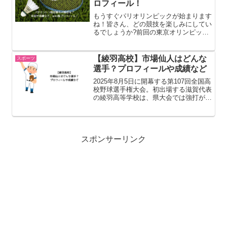
ロフィール！
もうすぐパリオリンピックが始まります
ね！皆さん、どの競技を楽しみにしてい
るでしょうか?前回の東京オリンピック
は卓球で日本人選手がメダルを獲得して
いました！どの競技の選手にも頑張って
欲しいです！！今回はバドミントン日本
【綾羽高校】市場仙人はどんな
スポーツ
代表の桃田賢斗選手につい...
選手？プロフィールや成績など
2025年8月5日に開幕する第107回全国高
校野球選手権大会。初出場する滋賀代表
の綾羽高等学校は、県大会では強打が印
象に残りましたが、もう一つの特徴が全
5試合でいずれも3人以上が登板した多
彩な6人の投手陣です。この記事では
【綾羽高校】市場仙...
スポンサーリンク