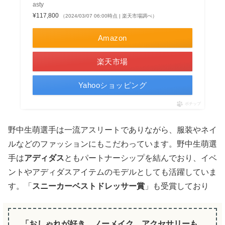
asty
¥117,800
（2024/03/07 06:00時点 | 楽天市場調べ）
Amazon
楽天市場
Yahooショッピング
ポチップ
野中生萌選手は一流アスリートでありながら、服装やネイ
ルなどのファッションにもこだわっています。野中生萌選
手は
アディダス
ともパートナーシップを結んでおり、イベ
ントやアディダスアイテムのモデルとしても活躍していま
す。「
スニーカーベストドレッサー賞
」も受賞しており
「おしゃれが好き。ノーメイク、アクセサリーも