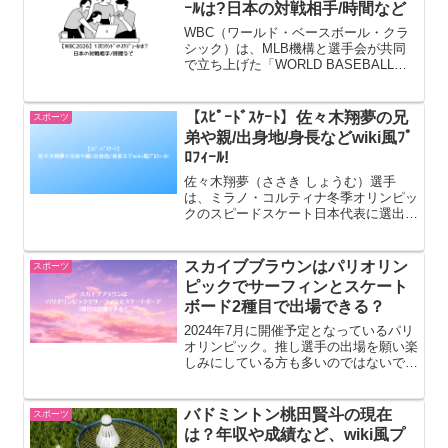
ｰﾙは?日本の対戦相手/時間など
WBC（ワールド・ベースボール・クラ
シック）は、MLB機構と選手会が共同
で立ち上げた「WORLD BASEBALL
CLASSIC INC.（WBCI）」が主催し、
世界野球ソフトボール連盟（WBSC）が
公認する世界最高峰の国・地域別対抗野
【ｽﾋﾟｰﾄﾞｽｹｰﾄ】佐々木翔夢の兄
スポーツ
球...
弟や親/出身地/身長などwiki風ﾌﾟ
ﾛﾌｨｰﾙ!
佐々木翔夢（ささき しょうむ）選手
は、ミラノ・コルティナ冬季オリンピッ
クのスピードスケート日本代表に選出さ
れた期待の若手長距離スケーターで、
3000m・5000m・チームパシュートなど
で活躍しています。特に3000mと5000m
スカイブブラウンはパリオリン
スポーツ
で日本新記録...
ピックでサーフィンとスケート
ボード2種目で出場できる？
2024年7月に開催予定となっているパリ
オリンピック。推し選手の出場を願い楽
しみにしている方も多いのではないでし
ょうか。出場の期待を背負った選手の一
人にとても可愛らしいスカイ・ブラウン
という選手がいますがご存じでしょう
バドミントン桃田賢斗の現在
スポーツ
か？2024年2月現在...
は？年収や成績など、wiki風プ