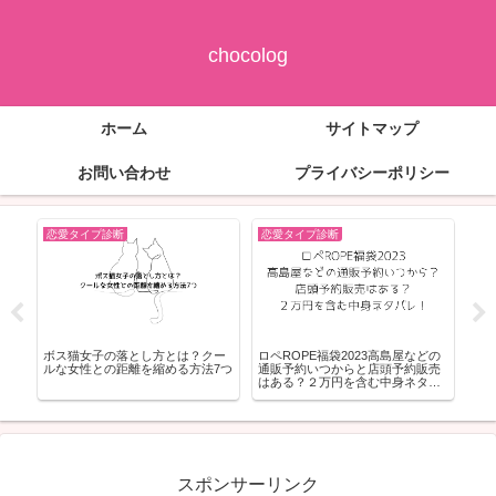
chocolog
ホーム
サイトマップ
お問い合わせ
プライバシーポリシー
恋愛タイプ診断
恋愛タイプ診断
恋
？
ボス猫女子の落とし方とは？クー
ロペROPE福袋2023高島屋などの
黒
特
ルな女性との距離を縮める方法7つ
通販予約いつからと店頭予約販売
マ衣
はある？２万円を含む中身ネタバ
レ！
スポンサーリンク