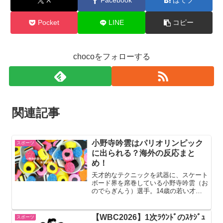
X
Facebook
はてブ
Pocket
LINE
コピー
chocoをフォローする
関連記事
小野寺吟雲はパリオリンピック
スポーツ
に出られる？海外の反応まと
め！
天才的なテクニックを武器に、スケート
ボード界を席巻している小野寺吟雲（お
のでらぎんう）選手。14歳の若い才能
は、今年のパリオリンピックに出場でき
るのでしょうか？小野寺吟雲はパリオリ
ンピックに出られる？パリオリンピック
【WBC2026】1次ﾗｳﾝﾄﾞのｽｹｼﾞｭ
スポーツ
に出場するには、2024...