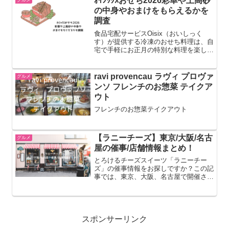
ｵｲｼｯｸｽおせち2026彩華や上高砂
グルメ
す。【開催期間】：202...
の中身やおまけをもらえるかを
調査
食品宅配サービスOisix（おいしっく
す）が提供する冷凍のおせち料理は、自
宅で手軽にお正月の特別な料理を楽しめ
るように作られています。合成保存料や
着色料不使用で、子どもにも安心して食
べさせられる安全基準を満たしており、
ravi provencau ラヴィ プロヴァ
グルメ
和洋折衷から和風まで様...
ンソ フレンチのお惣菜 テイクア
ウト
フレンチのお惣菜テイクアウト
【ラニーチーズ】東京/大阪/名古
グルメ
屋の催事/店舗情報まとめ！
とろけるチーズスイーツ「ラニーチー
ズ」の催事情報をお探しですか？この記
事では、東京、大阪、名古屋で開催され
るラニーチーズの催事情報をまとめてい
ます。ラニーチーズは、北海道産の濃厚
なクリームチーズを贅沢に使用したチー
ズケーキやバターサンドが人...
スポンサーリンク