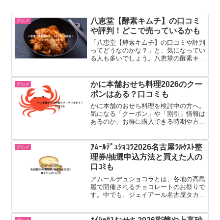
八恵堂【酵素キムチ】の口コミ
グルメ
や評判！どこで売っているかも
「八恵堂【酵素キムチ】の口コミや評判
ってどうなのかな？」と、気になってい
る人も多いでしょう。八恵堂の酵素キム
チは、無添加で作られている安心安全な
おいしいキムチとして知られています。
乳酸菌や酪酸菌などお腹に良い成分も含
かに本舗おせち料理2026のクー
グルメ
まれているので、いわゆる...
ポンはある？口コミも
かに本舗のおせち料理を検討中の方へ。
気になる「クーポン」や「割引」情報は
あるのか、お得に購入できる時期や方法
について詳しく解説します。また、実際
に「かに本舗のおせち」を味わった方の
「おいしい」「豪華」といった良い評判
ｱﾑｰﾙﾃﾞｭｼｮｺﾗ2026名古屋ﾗﾙｹｽﾄ整
グルメ
から、購入前に知っておき...
理券/抽選申込方法と買えた人の
口ｺﾐも
アムールデュショコラとは、各地の高島
屋で開催されるチョコレートのお祭りで
す。中でも、ジェイアール名古屋タカシ
マヤのアムールデュショコラは別格！国
内外の有名ブランドが出展し、シェフが
来店するほどの大イベントになっていま