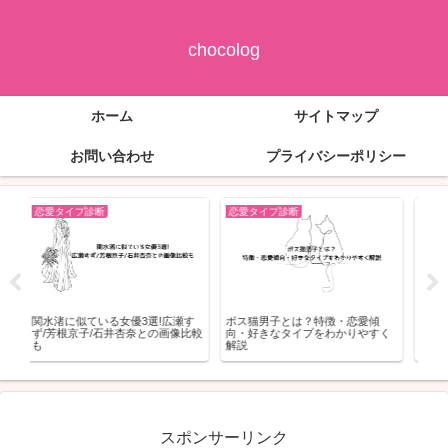
chocolog
ホーム
サイトマップ
お問い合わせ
プライバシーポリシー
恋愛タイプ診断
恋愛タイプ診断
恋
小悪魔女子のMBTIタイプとは？特
The MELT2026のグッズ一覧!ｵﾝﾗｲ
ラブ
く
徴・恋愛傾向・モテる理由を徹底
ﾝ/通販や当日買えるかも
恋愛
解説
る”
スポンサーリンク