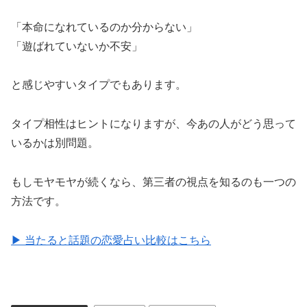
性
「本命になれているのか分からない」
の
「遊ばれていないか不安」
脈
あ
と感じやすいタイプでもあります。
り
サ
タイプ相性はヒントになりますが、今あの人がどう思って
イ
いるかは別問題。
ン
15
もしモヤモヤが続くなら、第三者の視点を知るのも一つの
選
方法です。
｜
見
▶ 当たると話題の恋愛占い比較はこちら
極
め
方
と