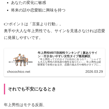
底
あなたの変化に敏感
解
将来の話や恋愛観に興味を持つ
説
👉ポイントは「言葉より行動」。
奥手や大人な年上男性でも、サインを見逃さなければ恋愛
に発展しやすいです。
年上男性MBTI別相性ランキング｜脈ありサイ
ン・付き合いやすい女性タイプ徹底解説
「年上男性ってどのタイプが自分に合うの？」「シャイで
も大人な男性の本気度や相性を知りたい…」年上男性は経
験豊富で余裕がある分、恋愛の進み方や相性がタイプによ
って変わります。この記事では、年上男性のMBTI別に「脈
ありサイン」「落とし方」「相...
chocochico.net
2026.03.29
:
それでも不安になるとき
年
上
年上男性はモテる反面、
男