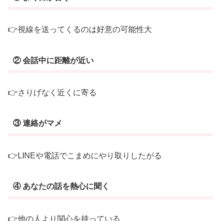
心
理
👉視線を送ってくるのは好意の可能性大
を
徹
② 会話中に距離が近い
底
解
説
👉さりげなく近くに寄る
③ 連絡がマメ
👉LINEや電話でこまめにやり取りしたがる
④ あなたの話を熱心に聞く
👉他の人より関心を持っている