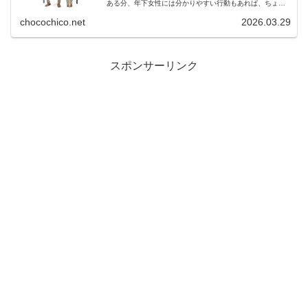
ある分、年下女性には分かりやすい行動もあれば、ちょっ
としたサインを見逃すと分かりにくいこともあります。こ
の記事では、年上男性の恋愛あるあ...
chocochico.net
2026.03.29
:
スポンサーリンク
年
上
男
性
の
脈
あ
り
サ
イ
ン
15