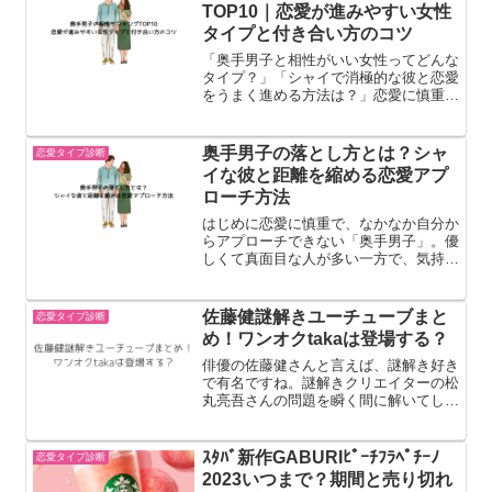
TOP10｜恋愛が進みやすい女性
タイプと付き合い方のコツ
「奥手男子と相性がいい女性ってどんな
タイプ？」「シャイで消極的な彼と恋愛
をうまく進める方法は？」恋愛に慎重で
誠実、行動がゆっくりな奥手男子は、相
性によって信頼関係の作り方も変わって
きます。この記事では、奥手男子と相性
奥手男子の落とし方とは？シャ
恋愛タイプ診断
がいい女性タイプをランキ...
イな彼と距離を縮める恋愛アプ
ローチ方法
はじめに恋愛に慎重で、なかなか自分か
らアプローチできない「奥手男子」。優
しくて真面目な人が多い一方で、気持ち
を表現するのが苦手なこともあります。
そのため「どうやって距離を縮めればい
いの？」と悩む人も多いでしょう。この
佐藤健謎解きユーチューブまと
恋愛タイプ診断
記事では奥手男子の特徴奥...
め！ワンオクtakaは登場する？
俳優の佐藤健さんと言えば、謎解き好き
で有名ですね。謎解きクリエイターの松
丸亮吾さんの問題を瞬く間に解いてしま
う姿はお茶の間に衝撃をもたらしまし
た。そんな佐藤健さんですから、ご自身
のYouTubeでも謎解き動画を多数アップ
ｽﾀﾊﾞ新作GABURIﾋﾟｰﾁﾌﾗﾍﾟﾁｰﾉ
恋愛タイプ診断
されています。佐藤健...
2023いつまで？期間と売り切れ