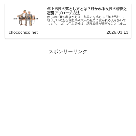
年上男性の落とし方とは？好かれる女性の特徴と
恋愛アプローチ方法
はじめに落ち着きがあり、包容力を感じる「年上男性」。
頼りがいのある雰囲気や大人の魅力に惹かれる人も多いで
しょう。しかし年上男性は、恋愛経験が豊富なことも多く
「どうやってアプローチすればいいの？」と悩む人も少な
くありません。この記事では年上男...
chocochico.net
2026.03.13
:
スポンサーリンク
年
上
男
性
の
脈
あ
り
サ