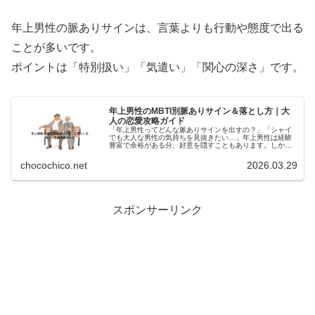
年上男性の脈ありサインは、言葉よりも行動や態度で出る
ことが多いです。
ポイントは「特別扱い」「気遣い」「関心の深さ」です。
年上男性のMBTI別脈ありサイン＆落とし方｜大
人の恋愛攻略ガイド
「年上男性ってどんな脈ありサインを出すの？」「シャイ
でも大人な男性の気持ちを見抜きたい…」年上男性は経験
豊富で余裕がある分、好意を隠すこともあります。しか
し、MBTIタイプ別に行動や心理を理解すれば、脈ありサイ
ンは見抜きやすくなります。この...
chocochico.net
2026.03.29
:
スポンサーリンク
年
上
男
性
の