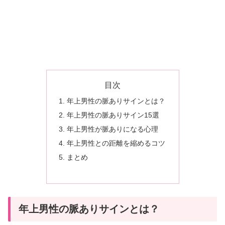
選
｜
見
極
め
方
目次
と
年上男性の脈ありサインとは？
恋
年上男性の脈ありサイン15選
愛
年上男性が脈ありになる心理
心
年上男性との距離を縮めるコツ
理
まとめ
を
徹
底
解
年上男性の脈ありサインとは？
説