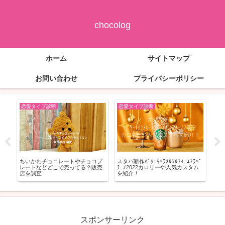
chocolog
ホーム
サイトマップ
お問い合わせ
プライバシーポリシー
恋愛タイプ診断
恋愛タイプ診断
恋
性
ちいかわチョコレートやチョコプ
スタバ新作ﾊﾞﾀｰｷｬﾗﾒﾙﾐﾙﾌｨｰﾕﾌﾗﾍﾟ
猫系
由
レートなどどこで売ってる？販売
ﾁｰﾉ2022カロリーや人気カスタム
な
店を調査
を紹介！
スポンサーリンク