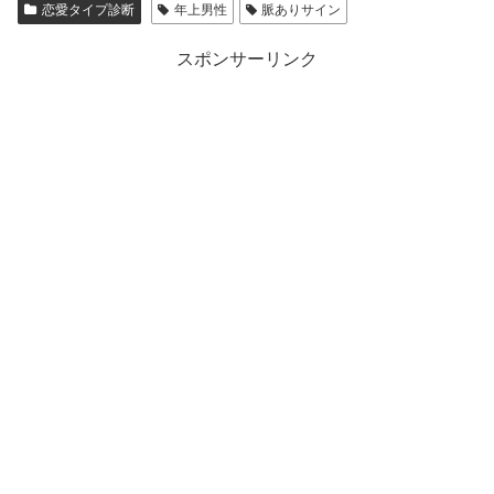
恋愛タイプ診断
年上男性
脈ありサイン
恋
愛
スポンサーリンク
心
理
を
徹
底
解
説