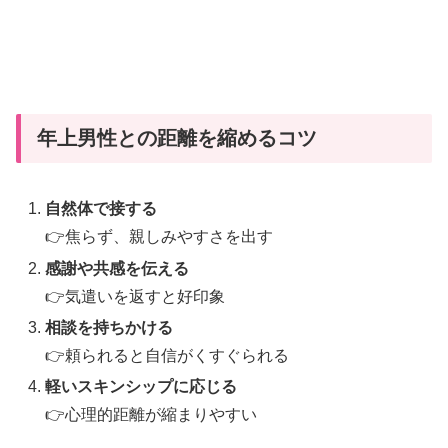
｜
見
極
め
方
年上男性との距離を縮めるコツ
と
恋
自然体で接する
愛
👉焦らず、親しみやすさを出す
心
理
感謝や共感を伝える
を
👉気遣いを返すと好印象
徹
相談を持ちかける
底
👉頼られると自信がくすぐられる
解
軽いスキンシップに応じる
説
👉心理的距離が縮まりやすい