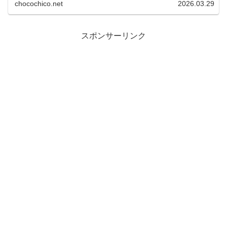
の恋愛傾向・特徴・心理・付き合い...
chocochico.net
2026.03.29
:
スポンサーリンク
年
上
男
性
の
脈
あ
り
サ
イ
ン
15
選