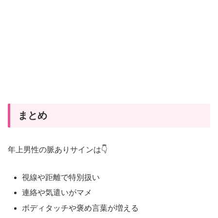
イ
ン
15
選
｜
見
極
め
方
まとめ
と
恋
年上男性の脈ありサインは👇
愛
心
視線や距離で特別扱い
理
を
連絡や気遣いがマメ
徹
ボディタッチや褒め言葉が増える