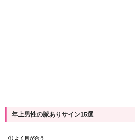
脈
あ
り
サ
イ
ン
15
選
｜
見
極
め
方
年上男性の脈ありサイン15選
と
恋
愛
① よく目が合う