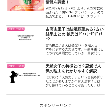
情報を調査！
2023年7月12日（水）より、2022年に発
売された「桃MOREフラペチーノ」の再
販売である、「GABURIピーチフラペチ
ーノ」が発売されました！GABURIピー
チフラペチーノの特徴桃ピューレを使っ
た果実感溢れるドリンクベースと氷のブ
吉高由里子は結婚願望ある?占い
恋愛タイプ診断
レン...
結果まとめ!彼氏はｼﾞｭｴﾘｰﾃﾞｻﾞｲﾅ
ｰ?
吉高由里子さんは芸歴17年を迎える日
本を代表する大女優です。年齢を重ねる
につれて綺麗になっていき、男女問わず
憧れる女性の一人ではないでしょうか。
恋の噂は多く、歴代の彼氏と言われてい
る方々もそうそうたるメンバーです。
天然女子の特徴とは？恋愛で人
恋愛タイプ診断
そんな魅力的な吉高由里子...
気の理由をわかりやすく解説
はじめに「天然女子」という言葉を聞い
たことがありますか？🌼天然女子とは、
少し抜けているところがあったり、独特
な感覚を持っていたりする女性のことを
指します。飾らない性格や可愛らしい言
動から、恋愛でも人気が高いタイプとし
て知られています。この記...
スポンサーリンク