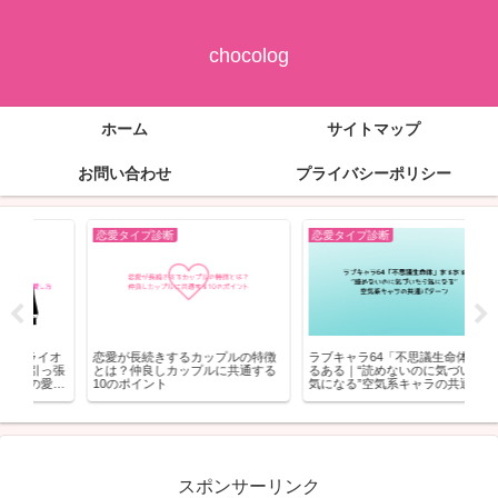
chocolog
ホーム
サイトマップ
お問い合わせ
プライバシーポリシー
恋愛タイプ診断
恋愛タイプ診断
恋
イオ
恋愛が長続きするカップルの特徴
ラブキャラ64「不思議生命体」あ
忠
っ張
とは？仲良しカップルに共通する
るある｜“読めないのに気づいたら
す
愛し
10のポイント
気になる”空気系キャラの共通パタ
行
ーン
スポンサーリンク