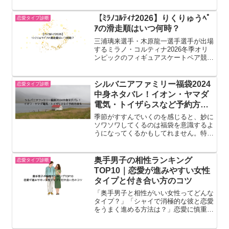
感の変化」によって現れるサインです。
つまりこのタイプは、“好き”を宣言する
【ﾐﾗﾉｺﾙﾃｨﾅ2026】りくりゅうﾍﾟ
恋愛タイプ診断
より、自然に特別扱いし...
ｱの滑走順はいつ何時？
三浦璃来選手・木原龍一選手選手が出場
するミラノ・コルティナ2026冬季オリ
ンピックのフィギュアスケートペア競技
は、団体戦が2026年2月6日と2月8日・
ペア競技は2月15日〜16日に開催されま
した。りくりゅうはフリースケーティン
シルバニアファミリー福袋2024
恋愛タイプ診断
グで世界最高...
中身ネタバレ！イオン・ヤマダ
電気・トイザらスなど予約方法
も
季節がすすんでいくのを感じると、妙に
ソワソワしてくるのは福袋を意識するよ
うになってくるかもしてれません。特に
シルバニアファミリーの福袋は毎年大人
気で売り切れ情報も早く、楽しみな反面
焦ってしまう方もいらっしゃるでしょ
奥手男子の相性ランキング
恋愛タイプ診断
う。今回はシルバニアファミ...
TOP10｜恋愛が進みやすい女性
タイプと付き合い方のコツ
「奥手男子と相性がいい女性ってどんな
タイプ？」「シャイで消極的な彼と恋愛
をうまく進める方法は？」恋愛に慎重で
誠実、行動がゆっくりな奥手男子は、相
性によって信頼関係の作り方も変わって