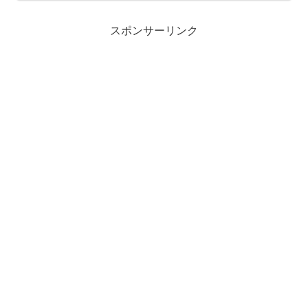
きます。この記事では、奥手男子と相性
がいい女性タイプをランキ...
スポンサーリンク