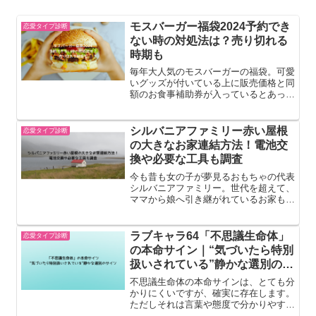
モスバーガー福袋2024予約でき
恋愛タイプ診断
ない時の対処法は？売り切れる
時期も
毎年大人気のモスバーガーの福袋。可愛
いグッズが付いている上に販売価格と同
額のお食事補助券が入っているとあって
毎年売り切れ必須！そろそろ福袋が気に
なる時期になってきましたので、モスバ
ーガーの福袋2024について予約できな
シルバニアファミリー赤い屋根
恋愛タイプ診断
い時の対処法や売り切れ...
の大きなお家連結方法！電池交
換や必要な工具も調査
今も昔も女の子が夢見るおもちゃの代表
シルバニアファミリー。世代を超えて、
ママから娘へ引き継がれているお家もあ
るでしょうし、お子様にプレゼントした
らママがハマってしまったという逆輸入
パターンもあるでしょう！最近は「ぬい
ラブキャラ64「不思議生命体」
恋愛タイプ診断
撮り」という文化の浸透か...
の本命サイン｜“気づいたら特別
扱いされている”静かな選別のサ
イン
不思議生命体の本命サインは、とても分
かりにくいですが、確実に存在します。
ただしそれは言葉や態度で分かりやすく
示されるものではなく、「扱い方と空気