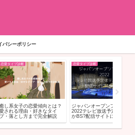
イバシーポリシー
恋愛タイプ診断
恋愛タイプ
の恋愛傾向とは？
ジャパンオープンフィギュア
ボス猫女
由・好きなタイ
2022テレビ放送予定はテレ東
ールで
方まで完全解説
かBS?配信サイトについても
徴とは