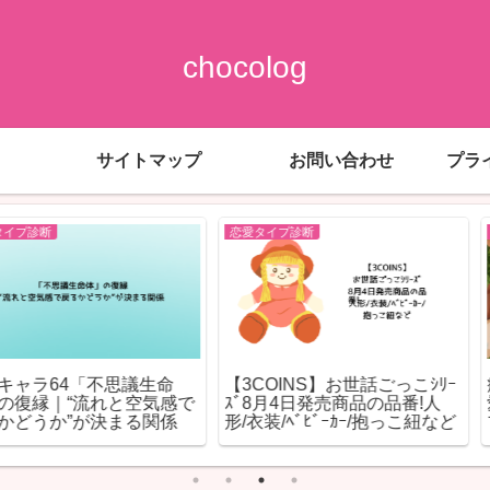
chocolog
サイトマップ
お問い合わせ
プラ
恋愛タイプ診断
恋愛タイプ診断
不思議生命
【3COINS】お世話ごっこｼﾘｰ
癒し系女子
れと空気感で
ｽﾞ8月4日発売商品の品番!人
愛される理
決まる関係
形/衣装/ﾍﾞﾋﾞｰｶｰ/抱っこ紐など
プ・落とし