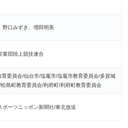
、野口みずき、増田明美
実業団陸上競技連合
教育委員会/仙台市/塩竈市/塩竈市教育委員会/多賀城
/松島町教育委員会/利府町/利府町教育委員会
スポーツニッポン新聞社/東北放送