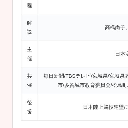
程
解
高橋尚子
説
主
日本
催
共
毎日新聞/TBSテレビ/宮城県/宮城県
催
市/多賀城市教育委員会/松島町
後
日本陸上競技連盟/
援