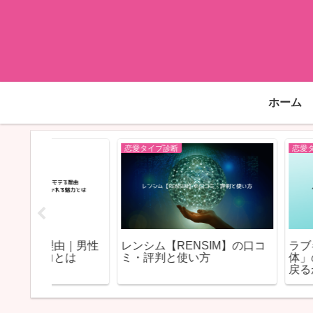
ホーム
恋愛タイプ診断
恋愛タイプ診断
由｜男性
レンシム【RENSIM】の口コ
ラブキャラ64「
とは
ミ・評判と使い方
体」の復縁｜“流
戻るかどうか”が